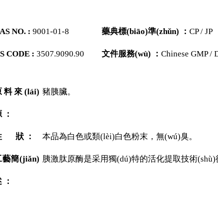
AS NO. :
9001-01-8
藥典標(biāo)準(zhǔn) ：
CP / JP
S CODE :
3507.9090.90
文件服務(wù) ：
Chinese GMP /
料來(lái)
豬胰臟。
 ：
性 狀 ：
本品為白色或類(lèi)白色粉末，無(wú)臭。
藝簡(jiǎn)
胰激肽原酶是采用獨(dú)特的活化提取技術(shù
 ：