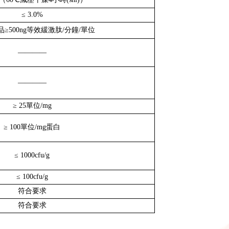
≤ 3.0%
品
≥500ng等效緩激肽/分鐘/單位
————
————
≥ 25單位/mg
≥ 100單位/mg蛋白
≤ 1000cfu/g
≤ 100cfu/g
符合要求
符合要求