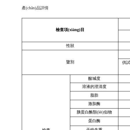
產(chǎn)品詳情
檢查項(xiàng)目
性狀
鑒別
供試
酸堿度
溶液的澄清度
脂肪
激肽酶
胰蛋白酶類(lèi)似物
蛋白酶
干燥失重