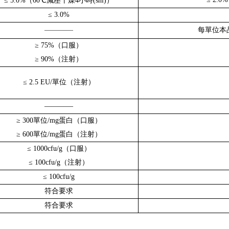
≤ 5.0%
（60℃減壓干燥4小時(shí)）
≤ 3.0%
————
每單位本
≥ 75%（口服）
≥ 90%（注射）
≤ 2.5 EU/單位（注射）
————
≥ 300單位/mg蛋白（口服）
≥ 600單位/mg蛋白（注射）
≤ 1000cfu/g（口服）
≤ 100cfu/g（注射）
≤ 100cfu/g
符合要求
符合要求